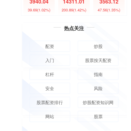
3940.04
14311.01
3563.12
39.69
(1.02%)
200.89
(1.42%)
47.56
(1.35%)
热点关注
配资
炒股
入门
股票按天配资
杠杆
指南
安全
风险
股票配资排行
炒股配资知识网
网站
股票